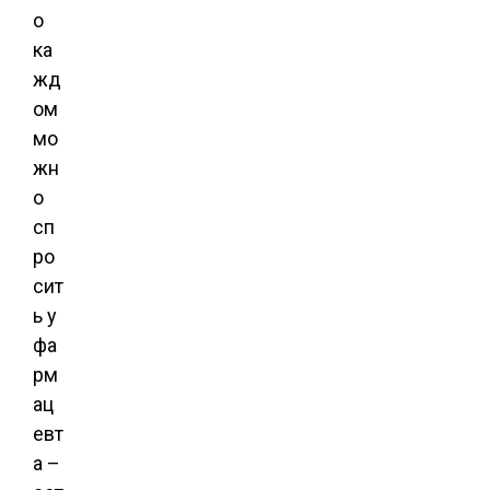
о
ка
жд
ом
мо
жн
о
сп
ро
сит
ь у
фа
рм
ац
евт
а –