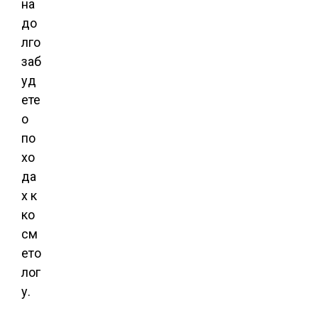
на
до
лго
заб
уд
ете
о
по
хо
да
х к
ко
см
ето
лог
у.