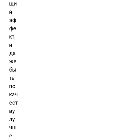
щи
й
эф
фе
кт,
и
да
же
бы
ть
по
кач
ест
ву
лу
чш
е,