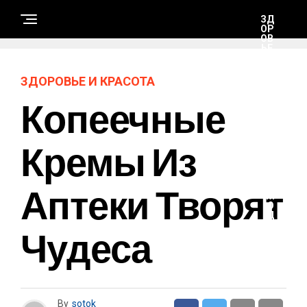
ЗД
ОР
ОВ
ЬЕ
И
КР
АС
ЗДОРОВЬЕ И КРАСОТА
ОТ
А
Копеечные
Д
Кремы Из
О
М
Аптеки Творят
М
О
Д
А
Чудеса
И
С
Т
И
Л
Ь
By
sotok