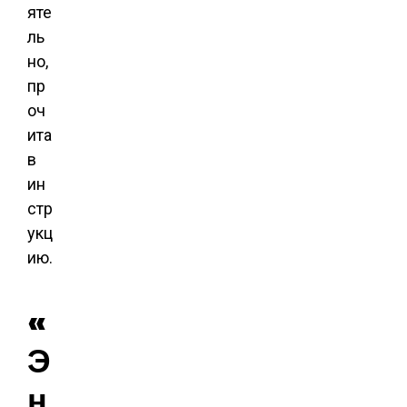
яте
ль
но,
пр
оч
ита
в
ин
стр
укц
ию.
«
Э
н