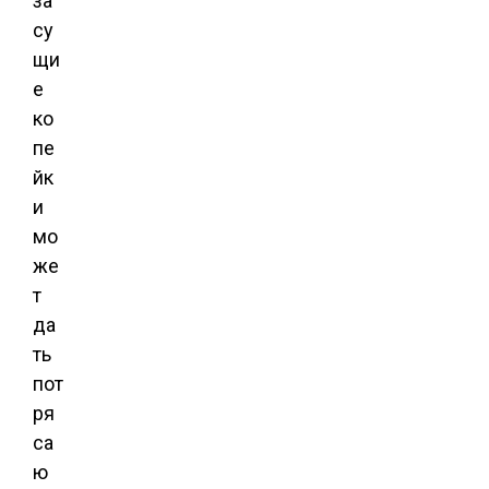
за
су
щи
е
ко
пе
йк
и
мо
же
т
да
ть
пот
ря
са
ю