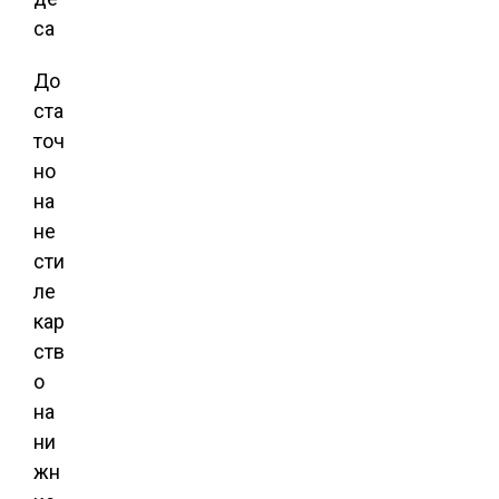
До
ста
точ
но
на
не
сти
ле
кар
ств
о
на
ни
жн