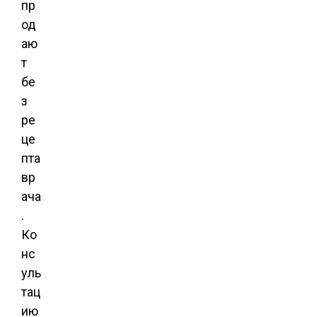
пр
од
аю
т
бе
з
ре
це
пта
вр
ача
.
Ко
нс
уль
тац
ию