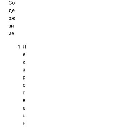
Со
де
рж
ан
ие
Л
е
к
а
р
с
т
в
е
н
н