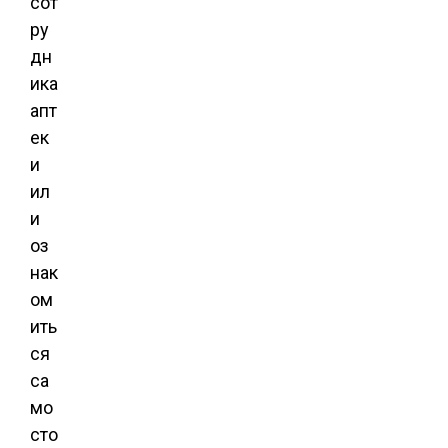
сот
ру
дн
ика
апт
ек
и
ил
и
оз
нак
ом
ить
ся
са
мо
сто