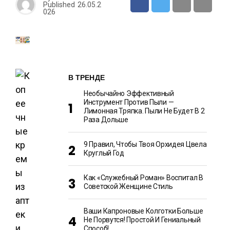
Published
26.05.2
026
В ТРЕНДЕ
Необычайно Эффективный
Инструмент Против Пыли —
Лимонная Тряпка. Пыли Не Будет В 2
Раза Дольше
9 Правил, Чтобы Твоя Орхидея Цвела
Круглый Год
Как «Служебный Роман» Воспитал В
Советской Женщине Стиль
Ваши Капроновые Колготки Больше
Не Порвутся! Простой И Гениальный
Способ!