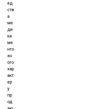
ед
ств
а
ме
ди
ка
ме
нто
зн
ого
хар
акт
ер
у
пр
од
аю