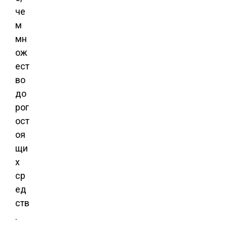
че
м
мн
ож
ест
во
до
рог
ост
оя
щи
х
ср
ед
ств
.