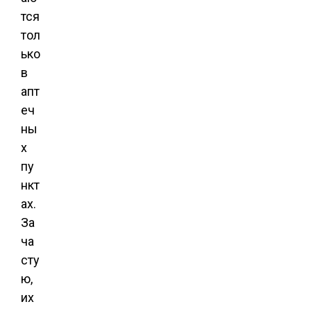
тся
тол
ько
в
апт
еч
ны
х
пу
нкт
ах.
За
ча
сту
ю,
их