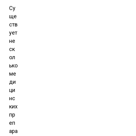
Су
ще
ств
ует
не
ск
ол
ько
ме
ди
ци
нс
ких
пр
еп
ара