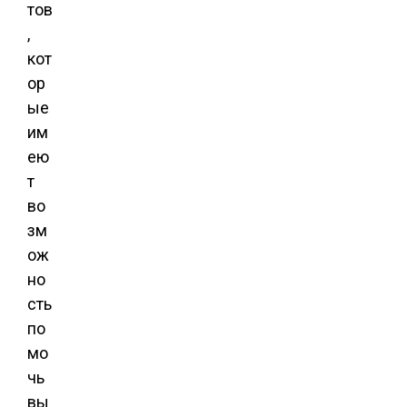
тов
,
кот
ор
ые
им
ею
т
во
зм
ож
но
сть
по
мо
чь
вы