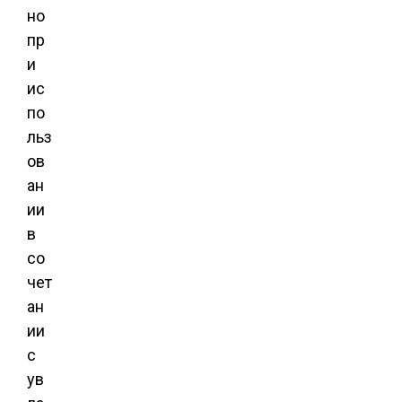
но
пр
и
ис
по
льз
ов
ан
ии
в
со
чет
ан
ии
с
ув