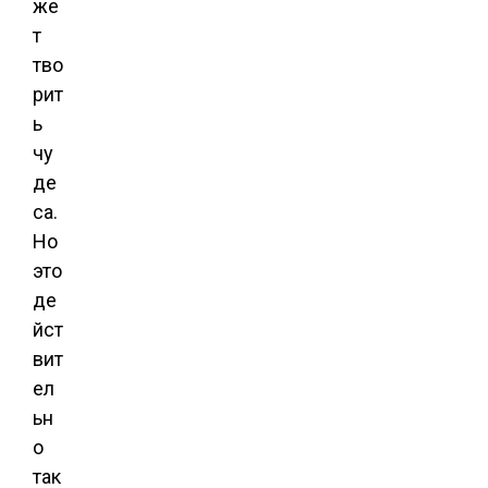
же
т
тво
рит
ь
чу
де
са.
Но
это
де
йст
вит
ел
ьн
о
так