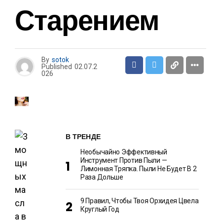
Старением
By
sotok
Published
02.07.2
026
В ТРЕНДЕ
Необычайно Эффективный
Инструмент Против Пыли —
Лимонная Тряпка. Пыли Не Будет В 2
Раза Дольше
9 Правил, Чтобы Твоя Орхидея Цвела
Круглый Год