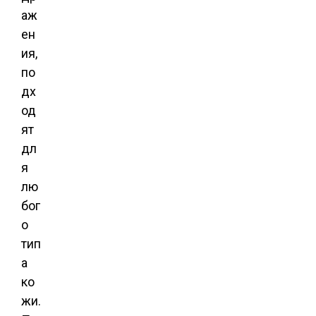
аж
ен
ия,
по
дх
од
ят
дл
я
лю
бог
о
тип
а
ко
жи.