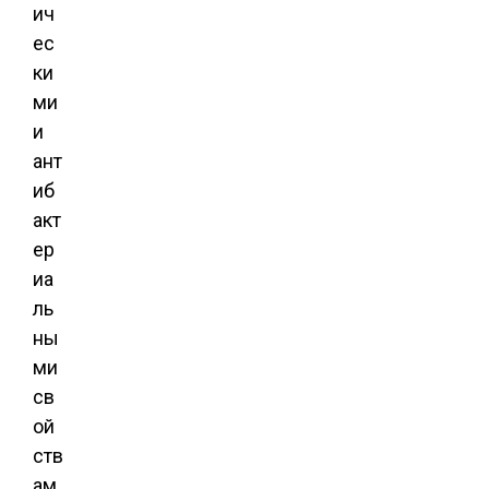
ич
ес
ки
ми
и
ант
иб
акт
ер
иа
ль
ны
ми
св
ой
ств
ам