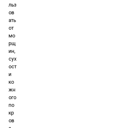
льз
ов
ать
от
мо
рщ
ин,
сух
ост
и
ко
жн
ого
по
кр
ов