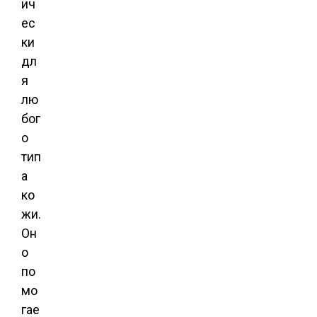
ич
ес
ки
дл
я
лю
бог
о
тип
а
ко
жи.
Он
о
по
мо
гае