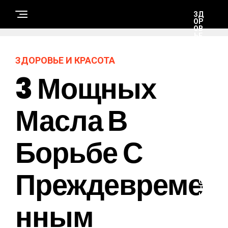
ЗД
ОР
ОВ
ЬЕ
И
КР
АС
ЗДОРОВЬЕ И КРАСОТА
ОТ
А
3 Мощных
Д
Масла В
О
М
Борьбе С
М
О
Д
А
Преждевреме
И
С
Т
И
Нным
Л
Ь