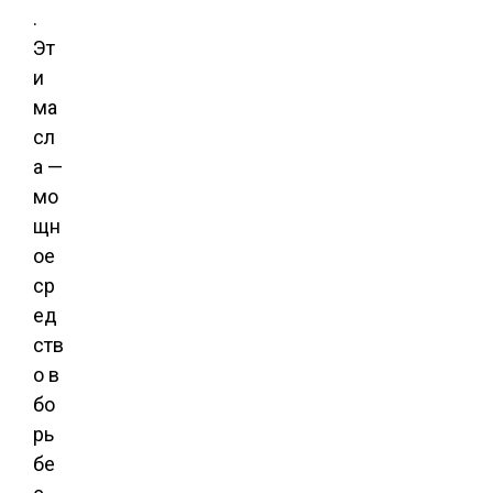
.
Эт
и
ма
сл
а —
мо
щн
ое
ср
ед
ств
о в
бо
рь
бе