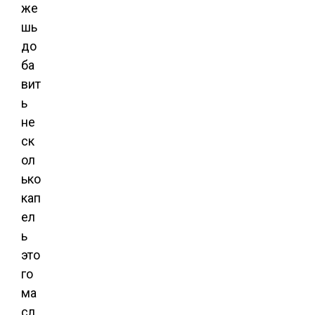
же
шь
до
ба
вит
ь
не
ск
ол
ько
кап
ел
ь
это
го
ма
сл