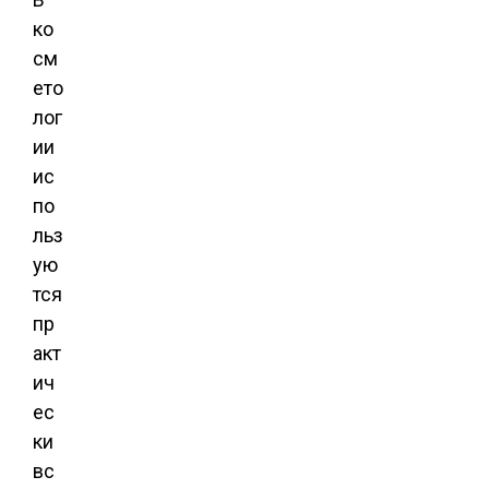
ко
см
ето
лог
ии
ис
по
льз
ую
тся
пр
акт
ич
ес
ки
вс