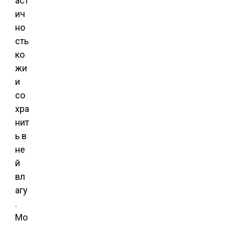
аст
ич
но
сть
ко
жи
и
со
хра
нит
ь в
не
й
вл
агу
.
Мо