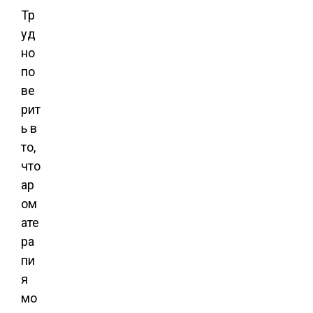
Тр
уд
но
по
ве
рит
ь в
то,
что
ар
ом
ате
ра
пи
я
мо