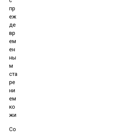
с
пр
еж
де
вр
ем
ен
ны
м
ста
ре
ни
ем
ко
жи
Со