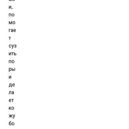
и,
по
мо
гае
т
суз
ить
по
ры
и
де
ла
ет
ко
жу
бо