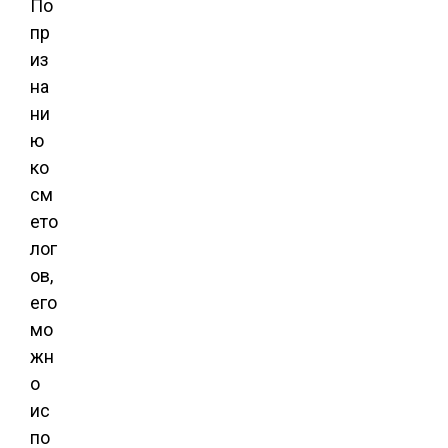
По
пр
из
на
ни
ю
ко
см
ето
лог
ов,
его
мо
жн
о
ис
по