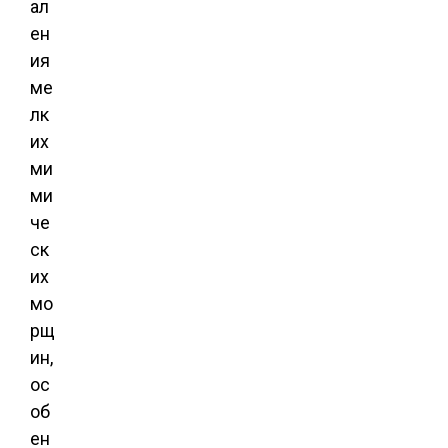
ал
ен
ия
ме
лк
их
ми
ми
че
ск
их
мо
рщ
ин,
ос
об
ен