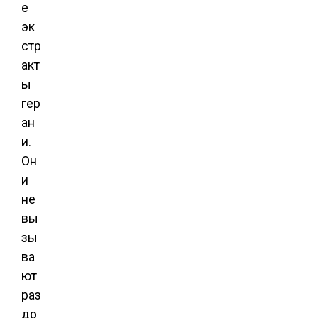
е
эк
стр
акт
ы
гер
ан
и.
Он
и
не
вы
зы
ва
ют
раз
др