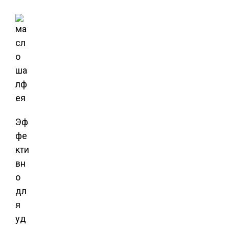
Эф
фе
кти
вн
о
дл
я
уд