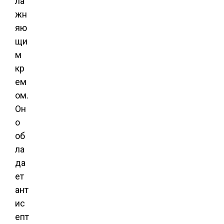
ла
жн
яю
щи
м
кр
ем
ом.
Он
о
об
ла
да
ет
ант
ис
епт