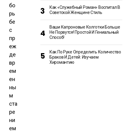
Как «Служебный Роман» Воспитал В
Советской Женщине Стиль
Ваши Капроновые Колготки Больше
Не Порвутся! Простой И Гениальный
Способ!
Как По Руке Определить Количество
Браков И Детей: Изучаем
Хиромантию