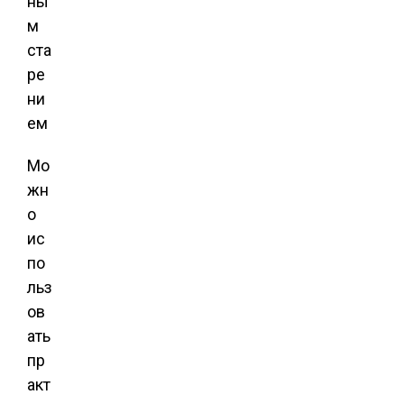
Мо
жн
о
ис
по
льз
ов
ать
пр
акт