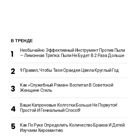
В ТРЕНДЕ
Необычайно Эффективный Инструмент Против Пыли
— Лимонная Тряпка. Пыли Не Будет В 2 Раза Дольше
9 Правил, Чтобы Твоя Орхидея Цвела Круглый Год
Как «Служебный Роман» Воспитал В Советской
Женщине Стиль
Ваши Капроновые Колготки Больше Не Порвутся!
Простой И Гениальный Способ!
Как По Руке Определить Количество Браков И Детей:
Изучаем Хиромантию