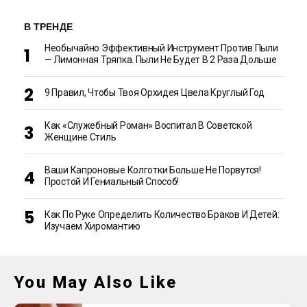
В ТРЕНДЕ
Необычайно Эффективный Инструмент Против Пыли
— Лимонная Тряпка. Пыли Не Будет В 2 Раза Дольше
9 Правил, Чтобы Твоя Орхидея Цвела Круглый Год
Как «Служебный Роман» Воспитал В Советской
Женщине Стиль
Ваши Капроновые Колготки Больше Не Порвутся!
Простой И Гениальный Способ!
Как По Руке Определить Количество Браков И Детей:
Изучаем Хиромантию
You May Also Like