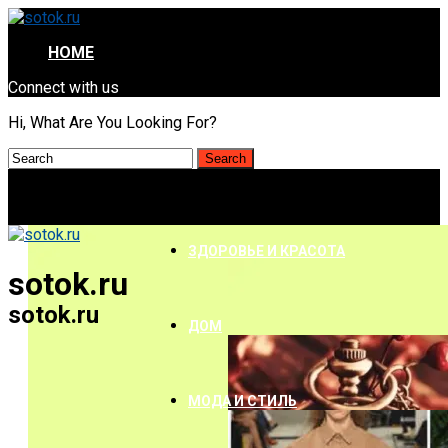
HOME
Connect with us
Hi, What Are You Looking For?
ЗДОРОВЬЕ И КРАСОТА
sotok.ru
sotok.ru
ДОМ
МОДА И СТИЛЬ