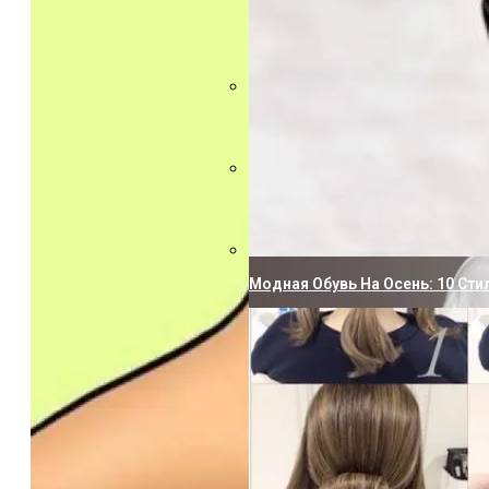
Суперскраб Для Кишечника. Пь
Как Отстирать Кухонные Полот
Модная Обувь На Осень: 10 Сти