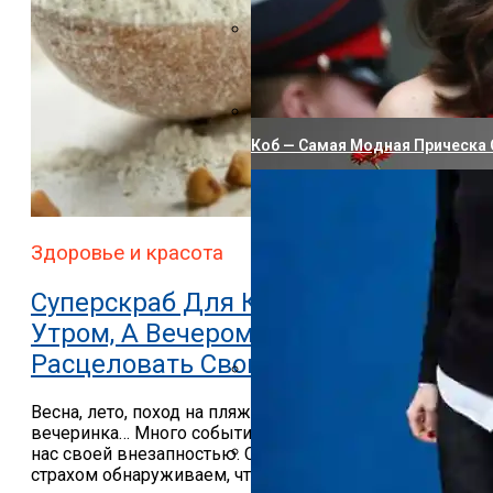
9 Правил, Чтобы Твоя Орхидея
Коб — Самая Модная Прическа 
Здоровье и красота
Суперскраб Для Кишечника. Пью
Утром, А Вечером Готова
Расцеловать Свои Весы
10 Лучших Оберегов От Сглаза
Весна, лето, поход на пляж или неожиданная
вечеринка… Много событий порой ошарашивают
нас своей внезапностью. Обычно накануне мы со
страхом обнаруживаем, что платье стало...
Стильные Интерьерные Штучки