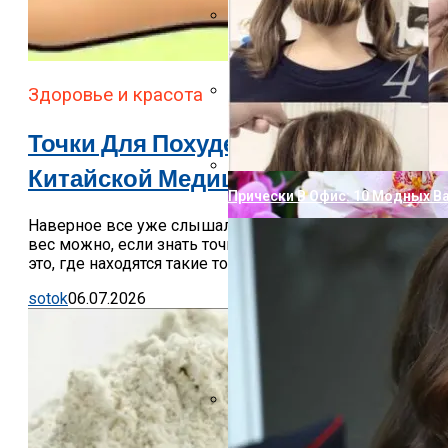
Вот Почему Нельзя Кипятить 
Здоровье и красота
Как Вывести С Одежды Жирное
Точки Для Похудения: Тайны
Китайской Медицины
Прически В Офис: 10 Модных В
Наверное все уже слышали, что уменьшить свой
вес можно, если знать точки для похудения. Так ли
это, где находятся такие точки, что с ними...
sotok
06.07.2026
24 Признака Заболеваний По Н