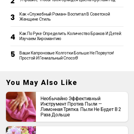
Как «Служебный Роман» Воспитал В Советской
Женщине Стиль
Как По Руке Определить Количество Браков И Детей:
Изучаем Хиромантию
Ваши Капроновые Колготки Больше Не Порвутся!
Простой И Гениальный Способ!
You May Also Like
Необычайно Эффективный
Инструмент Против Пыли —
Лимонная Тряпка. Пыли Не Будет В 2
Раза Дольше