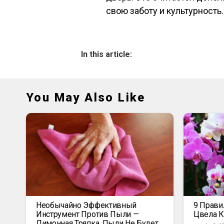
свою заботу и культурность.
In this article:
You May Also Like
Необычайно Эффективный
9 Прави
Инструмент Против Пыли —
Цвела К
Лимонная Тряпка. Пыли Не Будет