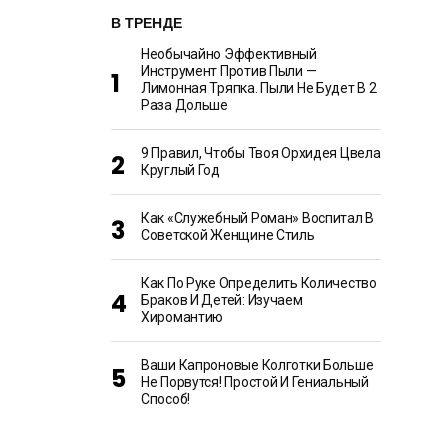
В ТРЕНДЕ
Необычайно Эффективный
Инструмент Против Пыли —
Лимонная Тряпка. Пыли Не Будет В 2
Раза Дольше
9 Правил, Чтобы Твоя Орхидея Цвела
Круглый Год
Как «Служебный Роман» Воспитал В
Советской Женщине Стиль
Как По Руке Определить Количество
Браков И Детей: Изучаем
Хиромантию
Ваши Капроновые Колготки Больше
Не Порвутся! Простой И Гениальный
Способ!