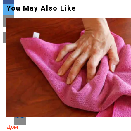
You May Also Like
Flipboard
Reddit
Pinterest
Whatsapp
Whatsapp
Email
Дом