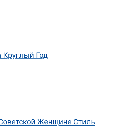
ли Стильная Зрелость
а Круглый Год
 Советской Женщине Стиль