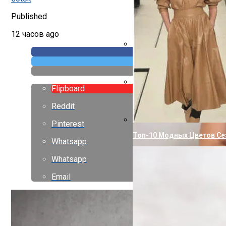
Published
12 часов ago
Точки Для Похудения: Та
Flipboard
Что Приносит Несчастье И
Reddit
Pinterest
Топ-10 Модных Цветов Се
Whatsapp
Whatsapp
Email