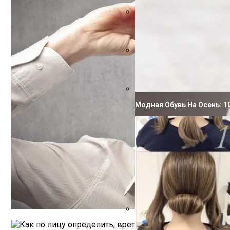
Суперскраб Для Кишечника
Как Отстирать Кухонные П
Модная Обувь На Осень: 1
Вот Почему Нельзя Кипят