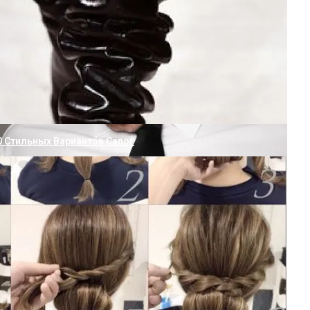
. Пью Утром, А Вечером Готова Расцеловать Свои Весы
олотенца: 3 Лучших Способа
0 Стильных Вариантов Сапог
ить Воду Дважды