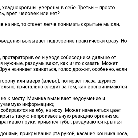
 хладнокровны, уверены в себе. Третьи – просто
ь, врет человек или нет?
 на них, то станет легче понимать скрытые мысли,
оведения вызывает подозрение практически сразу. Но
 протараторив ее и уводя собеседника дальше от
я нужные, раздумывают, как и что сказать. Может
рун начинает заикаться, голос дрожит, особенно, если
торону или вверх (влево), потирает глаза, щурится
тельно, пристально следит за тем, как воспринимаются
я не к месту. Мимика вызывает недоумение и
получаемую информацию;
обираются на лбу, на носу. Может изменяться цвет
 скрыть такую непроизвольную реакцию организма,
драгивают руки, кривятся губы, раздуваются крылья
донями, прикрывание рта рукой, касание кончика носа,