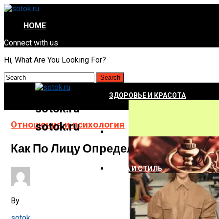
HOME
Connect with us
Hi, What Are You Looking For?
ЗДОРОВЬЕ И КРАСОТА
sotok.ru
Отношения и психология
sotok.ru
ДОМ
Как По Лицу Определить, Врет Чело
МОДА И СТИЛЬ
By
sotok