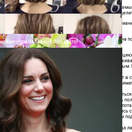
аждая эмоция отражается на лице. Другие – непроницаемы,
ысли, которые хотят. А вы знаете, как по лицу определит
рное Пятно: 10 Простых И Эффективных Способов
овека «с головой». Если приглядеться, обратить внимание
 честно.
человек хорошо знаком. Изменение привычного шаблона п
ных Вариантов На Каждый День (фото)
ди стараются поскорее произнести неприятную информацию,
слова, делают между ними длинные паузы, будто подыскива
м, тонким, сорваться на фальцет; стать хриплым, сиплым. В
мотреть в глаза собеседнику – отводит взгляд, смотрит в с
которых случаях врун смотрит на собеседника очень внима
век, говорящий неправду, может улыбаться или усмехатьс
 подозревая, начинает более внимательно контролировать 
налин вызывает повышенное потоотделение, капли пота с
По Ногтям На Руках, О Которых Вы Не Догадывались
раснеют или становятся чрезвычайно бледными. Стараясь
т платком лоб. В случаях сильного напряжения потеют и по
рые характерные жесты. К ним относятся потирание лица ла