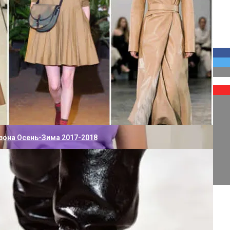
йны Китайской Медицины
 Бедность В Дом
зона Осень-Зима 2017-2018