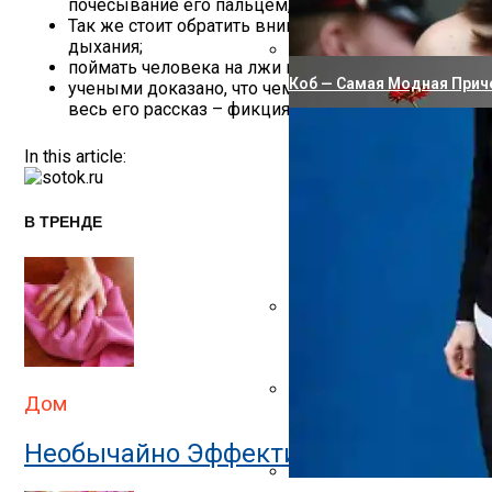
9 Правил, Чтобы Твоя Орх
почесывание его пальцем, кончиком карандаша, по
Так же стоит обратить внимание на человека, кото
дыхания;
поймать человека на лжи можно, задав ему неож
Коб — Самая Модная Прич
учеными доказано, что чем больше подробностей 
весь его рассказ – фикция. Что характерно, некото
In this article:
В ТРЕНДЕ
10 Лучших Оберегов От Сг
Дом
Стильные Интерьерные Шт
Необычайно Эффективный Инструмен