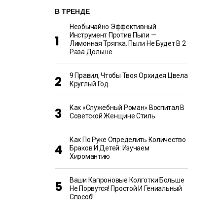
В ТРЕНДЕ
Необычайно Эффективный
Инструмент Против Пыли —
Лимонная Тряпка. Пыли Не Будет В 2
Раза Дольше
9 Правил, Чтобы Твоя Орхидея Цвела
Круглый Год
Как «Служебный Роман» Воспитал В
Советской Женщине Стиль
Как По Руке Определить Количество
Браков И Детей: Изучаем
Хиромантию
Ваши Капроновые Колготки Больше
Не Порвутся! Простой И Гениальный
Способ!