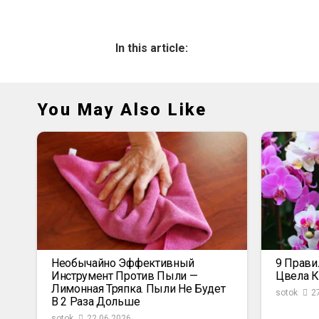
In this article:
You May Also Like
Необычайно Эффективный
9 Прави
Инструмент Против Пыли —
Цвела К
Лимонная Тряпка. Пыли Не Будет
sotok
2
В 2 Раза Дольше
sotok
22.06.2026