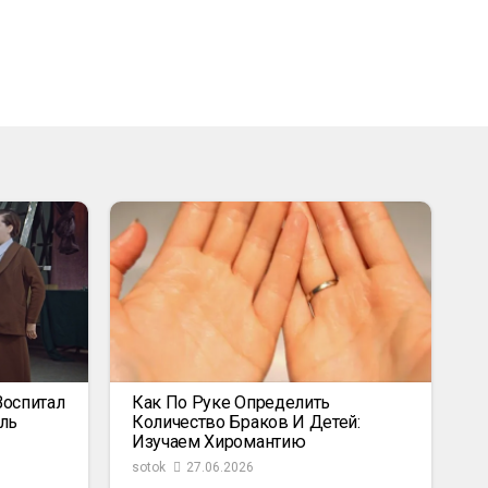
Воспитал
Как По Руке Определить
ль
Количество Браков И Детей:
Изучаем Хиромантию
sotok
27.06.2026