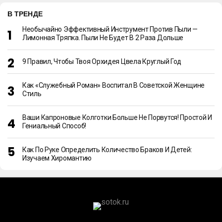
В ТРЕНДЕ
Необычайно Эффективный Инструмент Против Пыли —
Лимонная Тряпка. Пыли Не Будет В 2 Раза Дольше
9 Правил, Чтобы Твоя Орхидея Цвела Круглый Год
Как «Служебный Роман» Воспитал В Советской Женщине
Стиль
Ваши Капроновые Колготки Больше Не Порвутся! Простой И
Гениальный Способ!
Как По Руке Определить Количество Браков И Детей:
Изучаем Хиромантию